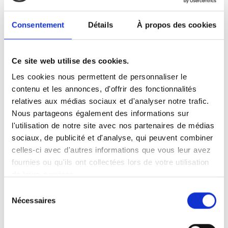
+
−
Consentement
Détails
À propos des cookies
×
DEFENSIONS
Ce site web utilise des cookies.
Les cookies nous permettent de personnaliser le
contenu et les annonces, d'offrir des fonctionnalités
relatives aux médias sociaux et d'analyser notre trafic.
Nous partageons également des informations sur
l'utilisation de notre site avec nos partenaires de médias
sociaux, de publicité et d'analyse, qui peuvent combiner
Leaflet
|
©
OpenStreetMap
contributors
celles-ci avec d'autres informations que vous leur avez
fournies ou qu'ils ont collectées lors de votre utilisation
de leurs services.
Sélection
Nécessaires
du
consentement