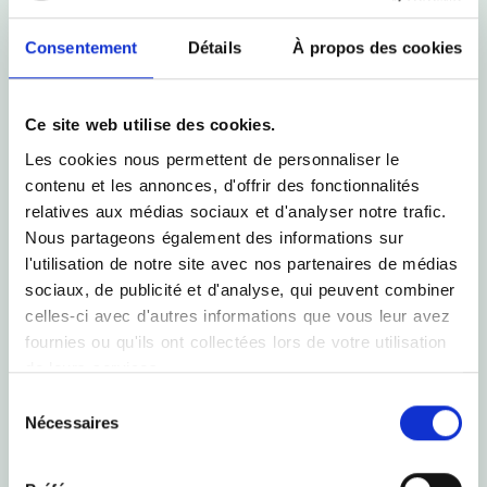
Consentement
Détails
À propos des cookies
E-mail *
Ce site web utilise des cookies.
Les cookies nous permettent de personnaliser le
contenu et les annonces, d'offrir des fonctionnalités
Téléphone
relatives aux médias sociaux et d'analyser notre trafic.
Nous partageons également des informations sur
l'utilisation de notre site avec nos partenaires de médias
Objet *
sociaux, de publicité et d'analyse, qui peuvent combiner
celles-ci avec d'autres informations que vous leur avez
fournies ou qu'ils ont collectées lors de votre utilisation
de leurs services.
Message *
Sélection
Nécessaires
du
consentement