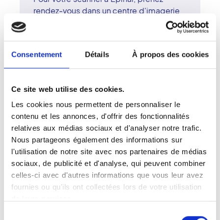
rendez-vous dans un centre d'imagerie
du réseau Vidi. Le plateau technique,
complet et performant, comprend un
scanner multi-coupes, un IRM et un
Consentement
Détails
À propos des cookies
échographe. Les radiologues
surspécialisés d'Épinal réalisent des
examens de grande précision dans un
Ce site web utilise des cookies.
cadre professionnel et humain. Le
réseau Vidi, créé en 2017, ouvre pour une
Les cookies nous permettent de personnaliser le
radiologie d'excellence, accessible et
contenu et les annonces, d'offrir des fonctionnalités
bienveillante. À Épinal, chaque patient
relatives aux médias sociaux et d'analyser notre trafic.
bénéficie d'une prise en charge
Nous partageons également des informations sur
personnalisée et d'un accompagnement
l'utilisation de notre site avec nos partenaires de médias
de qualité.
sociaux, de publicité et d'analyse, qui peuvent combiner
celles-ci avec d'autres informations que vous leur avez
fournies ou qu'ils ont collectées lors de votre utilisation
de leurs services.
Sélection
Votre examen tomodensitométrique