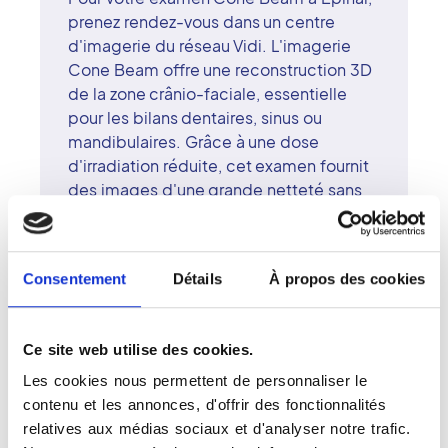
prenez rendez-vous dans un centre
d'imagerie du réseau Vidi. L'imagerie
Cone Beam offre une reconstruction 3D
de la zone crânio-faciale, essentielle
pour les bilans dentaires, sinus ou
mandibulaires. Grâce à une dose
d'irradiation réduite, cet examen fournit
des images d'une grande netteté sans
inconfort. Les radiologues surspécialisés
du centre d'Épinal assurent une
interprétation précise et un
Consentement
Détails
À propos des cookies
accompagnement humain à chaque
étape. Le réseau Vidi défend une
radiologie moderne, accessible et
Ce site web utilise des cookies.
fondée sur l'excellence médicale. À
Épinal, innovation technologique et
Les cookies nous permettent de personnaliser le
bienveillance guident chaque
contenu et les annonces, d'offrir des fonctionnalités
diagnostic.
relatives aux médias sociaux et d'analyser notre trafic.