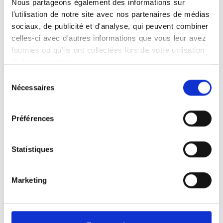
Nous partageons également des informations sur
l'utilisation de notre site avec nos partenaires de médias
sociaux, de publicité et d'analyse, qui peuvent combiner
celles-ci avec d'autres informations que vous leur avez
Votre examen Scanner 3D (Cone
fournies ou qu'ils ont collectées lors de votre utilisation
Beam) à Epinal
de leurs services.
Sélection
Le Cone Beam est un examen
Nécessaires
du
d'imagerie médicale tridimensionnelle
consentement
permettant d'obtenir des images
précises des structures dentaires et
Préférences
osseuses. Réalisé dans un centre
d'imagerie médicale, il repose sur une
Statistiques
technologie de rayons X coniques qui
reconstituent le volume complet en une
seule rotation. L'examen est rapide,
Marketing
indolore et délivre une dose de
rayonnement plus faible qu'un scanner
classique. Le patient est
confortablement installé, et l'acquisition