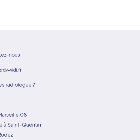
tez-nous
rdv-vidi.fr
es radiologue ?
arseille 08
e à Saint-Quentin
Rodez