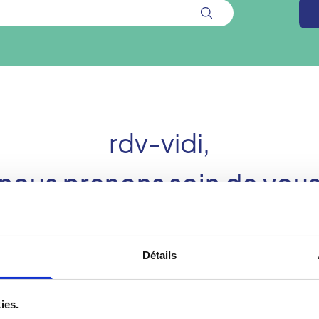
rdv-vidi,
nous prenons soin de vou
Détails
ies.