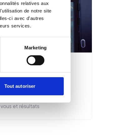
onnalités relatives aux
tilisation de notre site
les-ci avec d'autres
leurs services.
Marketing
Accessibilité
Proximité géographique
Tout autoriser
Meilleurs délais
Digitalisation de vos rendez-
vous et résultats