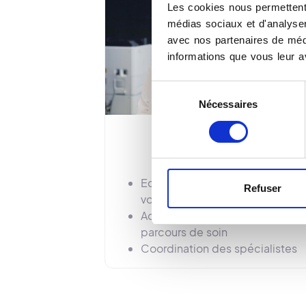
Les cookies nous permettent 
médias sociaux et d'analyser 
avec nos partenaires de médi
informations que vous leur av
Sélection
Nécessaires
du
consentement
Relation Humaine
Equipes bienveillantes et à
Refuser
votre écoute
Accompagnement dans votre
parcours de soin
Coordination des spécialistes