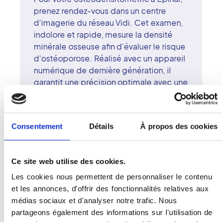
prenez rendez-vous dans un centre
d'imagerie du réseau Vidi. Cet examen,
indolore et rapide, mesure la densité
minérale osseuse afin d'évaluer le risque
d'ostéoporose. Réalisé avec un appareil
numérique de dernière génération, il
garantit une précision optimale avec une
irradiation minimale. Les radiologues
surspécialisés du centre d'Épinal
interprètent vos résultats avec rigueur
Consentement
Détails
À propos des cookies
scientifique et écoute. Le réseau Vidi
défend une imagerie moderne, centrée
sur la qualité du diagnostic et la
Ce site web utilise des cookies.
bienveillance. À Épinal, technologie,
prévention et accompagnement humain
Les cookies nous permettent de personnaliser le contenu
se rejoignent pour une prise en charge
et les annonces, d'offrir des fonctionnalités relatives aux
de confiance.
médias sociaux et d'analyser notre trafic. Nous
partageons également des informations sur l'utilisation de