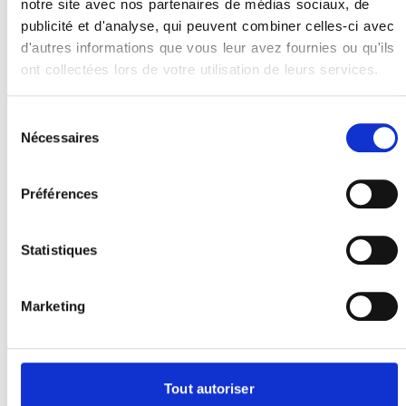
notre site avec nos partenaires de médias sociaux, de
publicité et d'analyse, qui peuvent combiner celles-ci avec
d'autres informations que vous leur avez fournies ou qu'ils
Votre examen de densitométrie
ont collectées lors de votre utilisation de leurs services.
osseuse (Ostéodensitométrie) à
Epinal
Sélection
Nécessaires
du
L'ostéodensitométrie est un examen
consentement
d'imagerie médicale permettant de
mesurer la densité minérale osseuse.
Préférences
Réalisée dans un centre d'imagerie
médicale, elle aide à évaluer la solidité
Statistiques
des os et à dépister l'ostéoporose.
L'examen repose sur une technologie
utilisant de très faibles doses de rayons
Marketing
X. Le patient est allongé sur une table, et
l'appareil balaie lentement certaines
zones comme les hanches, la colonne
vertébrale ou l'avant-bras. L'examen est
Tout autoriser