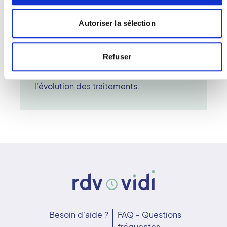
indolore et rapide, d'une durée moyenne
de 10 à 15 minutes. Le radiologue
Autoriser la sélection
interprète ensuite les résultats, exprimés
sous forme d'indice de densité osseuse.
L'ostéodensitométrie est essentielle
Refuser
pour prévenir les fractures liées à la
fragilité osseuse et pour suivre
l'évolution des traitements.
Besoin d'aide ?
FAQ - Questions
fréquentes