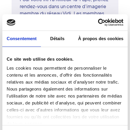
rendez-vous dans un centre d'imagerie
membre du réseau Vidi. Les membres
du réseau partagent une même
exigence : combiner expertise médicale
et accompagnement humain. L'IRM,
Consentement
Détails
À propos des cookies
technologie de pointe sans
rayonnement, permet un diagnostic
fiable et précis. Le centre de Rillieux-la-
Ce site web utilise des cookies.
Pape dispose d'un plateau technique
Les cookies nous permettent de personnaliser le
complet et d'une équipe de radiologues
contenu et les annonces, d'offrir des fonctionnalités
surspécialisés. Le réseau Vidi garantit à
relatives aux médias sociaux et d'analyser notre trafic.
chaque patient un accueil attentif et un
Nous partageons également des informations sur
suivi personnalisé dans un cadre
l'utilisation de notre site avec nos partenaires de médias
moderne.
sociaux, de publicité et d'analyse, qui peuvent combiner
celles-ci avec d'autres informations que vous leur avez
fournies ou qu'ils ont collectées lors de votre utilisation
de leurs services.
Votre IRM à Rillieux-La-Pape