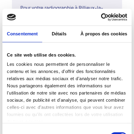
Pour votre radiographie à Rillieux-la-
Pape, prenez rendez-vous dans un
centre d'imagerie du réseau Vidi. Les
membres du réseau Vidi associent
Consentement
Détails
À propos des cookies
expertise médicale et technologie
avancée pour réaliser des examens de
radiographie rapides et précis. Les
Ce site web utilise des cookies.
radiologues surspécialisés du centre
Les cookies nous permettent de personnaliser le
assurent une interprétation fiable et
contenu et les annonces, d'offrir des fonctionnalités
détaillée. Le réseau Vidi s'engage à offrir
relatives aux médias sociaux et d'analyser notre trafic.
une radiologie humaine, moderne et
Nous partageons également des informations sur
centrée sur le patient.
l'utilisation de notre site avec nos partenaires de médias
sociaux, de publicité et d'analyse, qui peuvent combiner
celles-ci avec d'autres informations que vous leur avez
fournies ou qu'ils ont collectées lors de votre utilisation
Votre examen radiographique à
de leurs services.
Rillieux-La-Pape
Sélection