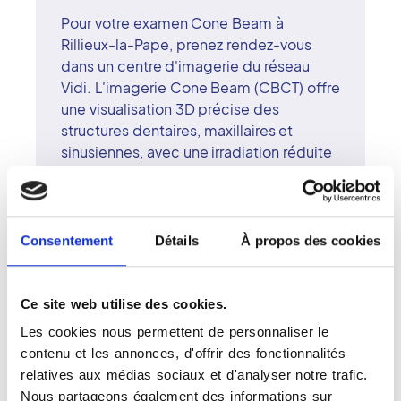
Pour votre examen Cone Beam à
Rillieux-la-Pape, prenez rendez-vous
dans un centre d'imagerie du réseau
Vidi. L'imagerie Cone Beam (CBCT) offre
une visualisation 3D précise des
structures dentaires, maxillaires et
sinusiennes, avec une irradiation réduite
par rapport à un scanner classique. Cet
examen est devenu incontournable en
implantologie et chirurgie dentaire. Les
radiologues surspécialisés du centre de
Consentement
Détails
À propos des cookies
Rillieux-la-Pape assurent une
interprétation fiable, en lien avec les
praticiens prescripteurs. Le réseau Vidi
Ce site web utilise des cookies.
s'appuie sur une alliance forte entre
Les cookies nous permettent de personnaliser le
innovation technologique, rigueur
contenu et les annonces, d'offrir des fonctionnalités
scientifique et sens de l'humain. À
relatives aux médias sociaux et d'analyser notre trafic.
Rillieux-la-Pape, chaque patient
Nous partageons également des informations sur