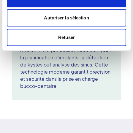
de l'appareil. L'examen dure moins
d'une minute et n'occasionne aucune
gêne. Les images sont ensuite traitées
Autoriser la sélection
par un radiologue ou un chirurgien-
dentiste pour un diagnostic complet. Le
Cone Beam offre une qualité d'image
Refuser
remarquable avec une dose d'irradiation
réduite. Il est particulièrement utile pour
la planification d'implants, la détection
de kystes ou l'analyse des sinus. Cette
technologie moderne garantit précision
et sécurité dans la prise en charge
bucco-dentaire.