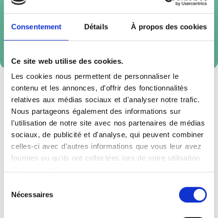
Consentement
Détails
À propos des cookies
Réservation externe
Ce site web utilise des cookies.
Les cookies nous permettent de personnaliser le
contenu et les annonces, d'offrir des fonctionnalités
relatives aux médias sociaux et d'analyser notre trafic.
Nous partageons également des informations sur
l'utilisation de notre site avec nos partenaires de médias
Accès
sociaux, de publicité et d'analyse, qui peuvent combiner
celles-ci avec d'autres informations que vous leur avez
fournies ou qu'ils ont collectées lors de votre utilisation
+
de leurs services.
−
Sélection
Nécessaires
du
×
consentement
Haguenau Espace Sainte Odile