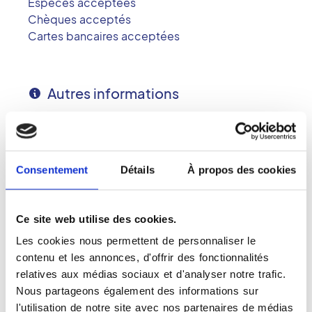
Espèces acceptées
Chèques acceptés
Cartes bancaires acceptées
Autres informations
Carte vitale acceptée
Établissement conventionné
Accès Handicapé
Consentement
Détails
À propos des cookies
Langues parlées : Français
Ce site web utilise des cookies.
Les cookies nous permettent de personnaliser le
contenu et les annonces, d'offrir des fonctionnalités
Présentation
relatives aux médias sociaux et d'analyser notre trafic.
Nous partageons également des informations sur
La Polyclinique de Franche-Comté propose
l'utilisation de notre site avec nos partenaires de médias