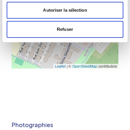
Autoriser la sélection
×
Polyclinique de Franche-Comté SCANNER
Refuser
Leaflet
|
©
OpenStreetMap
contributors
Photographies