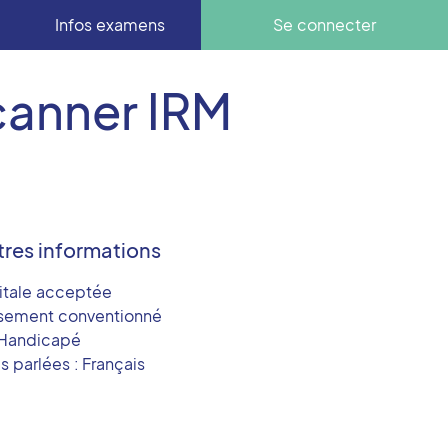
Infos examens
Se connecter
canner IRM
tres informations
itale acceptée
ssement conventionné
Handicapé
 parlées : Français