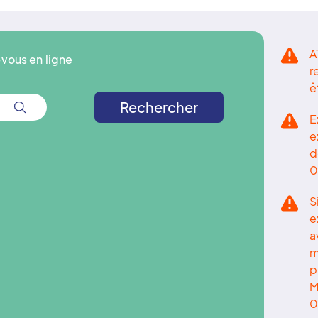
A
vous en ligne
r
ê
Rechercher
E
e
d
0
S
e
a
m
p
M
0