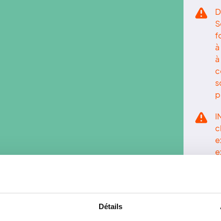
D
S
f
à
à
c
s
p
I
c
e
e
Détails