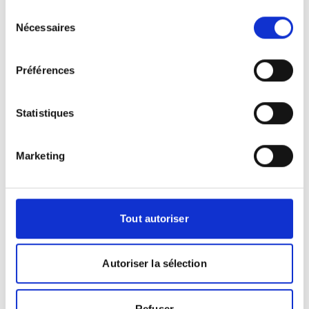
Accès
Sélection
Nécessaires
du
+
consentement
−
Préférences
×
GIE IRM DE MÂCON Centre Hospitalier des
Chanaux
Statistiques
Marketing
Tout autoriser
Leaflet
|
©
OpenStreetMap
contributors
Autoriser la sélection
Refuser