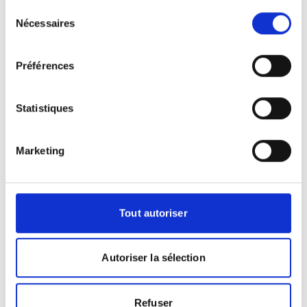
Sélection
Nécessaires
du
+
consentement
−
Préférences
×
Hôpital de Langogne
Statistiques
Marketing
Tout autoriser
Leaflet
|
©
OpenStreetMap
contributors
Autoriser la sélection
Refuser