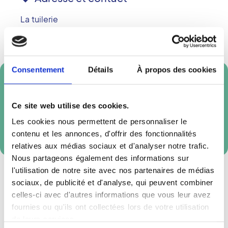
La tuilerie
48300
LANGOGNE
Téléphone :
04 71 50 80 50
Consentement
Détails
À propos des cookies
Prendre rendez-vous en ligne
Ce site web utilise des cookies.
Les cookies nous permettent de personnaliser le
Réservation externe
contenu et les annonces, d'offrir des fonctionnalités
relatives aux médias sociaux et d'analyser notre trafic.
Nous partageons également des informations sur
l'utilisation de notre site avec nos partenaires de médias
sociaux, de publicité et d'analyse, qui peuvent combiner
celles-ci avec d'autres informations que vous leur avez
fournies ou qu'ils ont collectées lors de votre utilisation
de leurs services.
Accès