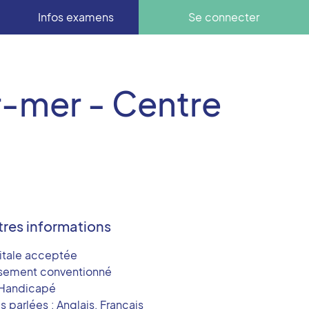
Infos examens
Se connecter
mer - Centre
tres informations
itale acceptée
ssement conventionné
Handicapé
 parlées : Anglais, Français