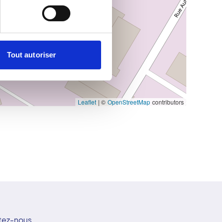
Tout autoriser
Leaflet
|
©
OpenStreetMap
contributors
tez-nous