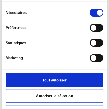
de leurs services.
Accès
Sélection
Nécessaires
du
consentement
+
Préférences
−
×
Statistiques
MAUSSINS
Marketing
Tout autoriser
Leaflet
|
©
OpenStreetMap
contributors
Autoriser la sélection