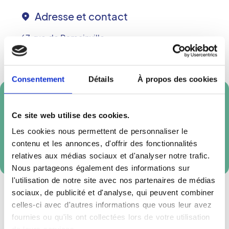
Adresse et contact
67, rue de Romainville
75019
PARIS
Téléphone :
01 44 84 08 08
Consentement
Détails
À propos des cookies
Prendre rendez-vous en ligne
Ce site web utilise des cookies.
Les cookies nous permettent de personnaliser le
Réservation externe
contenu et les annonces, d'offrir des fonctionnalités
relatives aux médias sociaux et d'analyser notre trafic.
Nous partageons également des informations sur
l'utilisation de notre site avec nos partenaires de médias
sociaux, de publicité et d'analyse, qui peuvent combiner
celles-ci avec d'autres informations que vous leur avez
fournies ou qu'ils ont collectées lors de votre utilisation