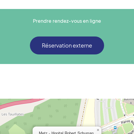
Prendre rendez-vous en ligne
Réservation externe
×
Metz - Hopital Robert Schuman