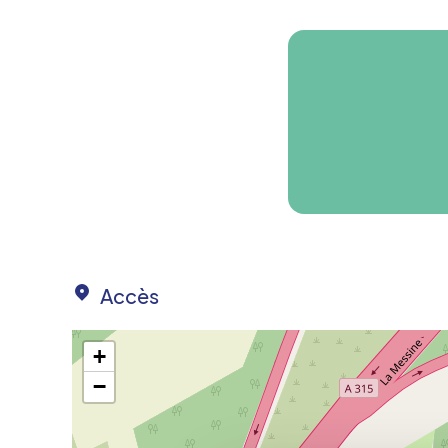
Accès
+
−