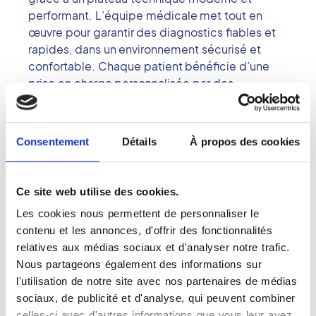
performant. L’équipe médicale met tout en
œuvre pour garantir des diagnostics fiables et
rapides, dans un environnement sécurisé et
confortable. Chaque patient bénéficie d’une
prise en charge personnalisée par des
professionnels qualifiés, attentifs à ses besoins.
Consentement
Détails
À propos des cookies
Accès
Ce site web utilise des cookies.
Les cookies nous permettent de personnaliser le
+
contenu et les annonces, d'offrir des fonctionnalités
relatives aux médias sociaux et d'analyser notre trafic.
−
Nous partageons également des informations sur
l'utilisation de notre site avec nos partenaires de médias
×
Montivilliers
sociaux, de publicité et d'analyse, qui peuvent combiner
celles-ci avec d'autres informations que vous leur avez