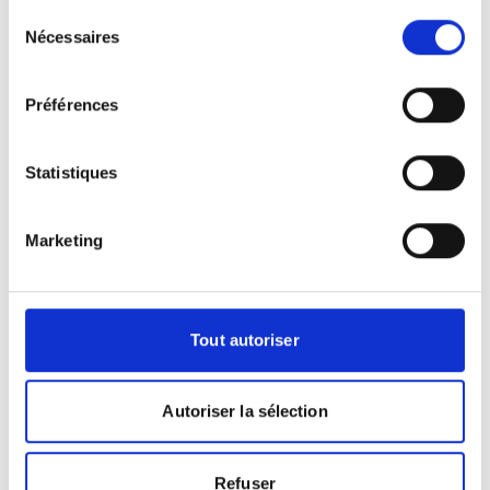
Sélection
Nécessaires
du
+
consentement
−
Préférences
×
NOLLET
Statistiques
Marketing
Tout autoriser
Leaflet
|
©
OpenStreetMap
contributors
Autoriser la sélection
Refuser