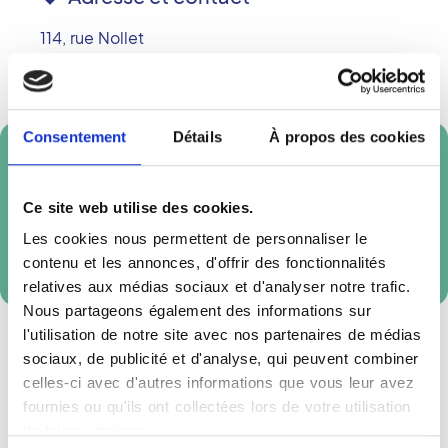
114, rue Nollet
75017
PARIS
Téléphone :
01 42 26 49 00
Consentement
Détails
À propos des cookies
Prendre rendez-vous en ligne
Ce site web utilise des cookies.
Les cookies nous permettent de personnaliser le
Réservation externe
contenu et les annonces, d'offrir des fonctionnalités
relatives aux médias sociaux et d'analyser notre trafic.
Nous partageons également des informations sur
l'utilisation de notre site avec nos partenaires de médias
sociaux, de publicité et d'analyse, qui peuvent combiner
celles-ci avec d'autres informations que vous leur avez
fournies ou qu'ils ont collectées lors de votre utilisation
de leurs services.
Accès