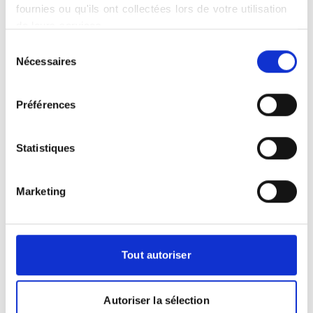
fournies ou qu'ils ont collectées lors de votre utilisation
de leurs services.
Sélection
Nécessaires
du
Accès
consentement
Préférences
+
−
Statistiques
×
Saint-Avold – clinique Saint-Nabor
Marketing
Tout autoriser
Leaflet
|
©
OpenStreetMap
contributors
Autoriser la sélection