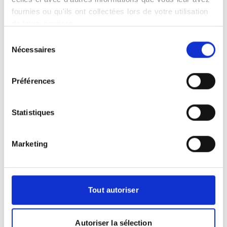
Autres informations
fournies ou qu'ils ont collectées lors de votre utilisation
de leurs services.
Carte vitale acceptée
Établissement conventionné
Sélection
Accès Handicapé
Nécessaires
du
Langues parlées : Français
consentement
Préférences
Statistiques
Accès
Marketing
+
−
Tout autoriser
×
Scanner-IRM Poitou-Charentes
Autoriser la sélection