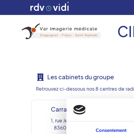
CI
Les cabinets du groupe
Retrouvez ci-dessous nos 8 centres de radi
Carrara Fréjus
C
1, rue Jean Carrara
83600
FREJUS
C
Consentement