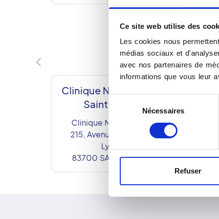
Ce site web utilise des cook
Les cookies nous permettent 
médias sociaux et d'analyser 
avec nos partenaires de médi
informations que vous leur av
Clinique ND de la merci
Sélection
Saint Raphael
Nécessaires
du
Clinique ND de la merci
consentement
215, Avenue du Maréchal
Lyautey
83700
SAINT-RAPHAËL
Refuser