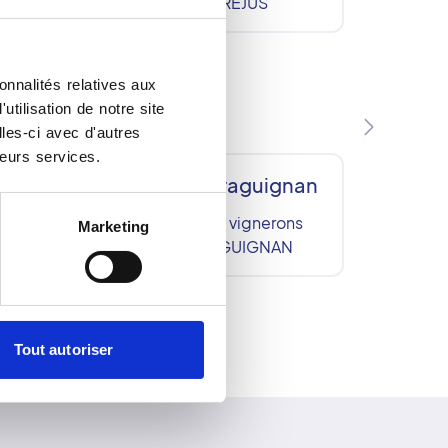
83600
FREJUS
cale
k
onnalités relatives aux
ËL
tilisation de notre site
les-ci avec d'autres
leurs services.
an
Vignerons Draguignan
45,
8, avenue des vignerons
Marketing
tte
83600
DRAGUIGNAN
N
Tout autoriser