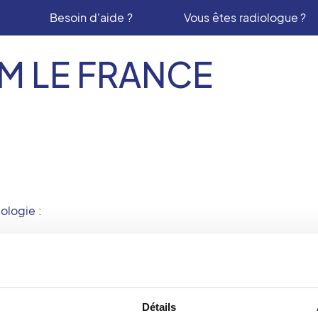
Besoin d'aide ?
Vous êtes radiologue ?
M LE FRANCE
ologie :
entre des Héliades
Centre imagerie
Fréjus
médicale de la ga
Saint Raphael
entre des Héliades Rue
Détails