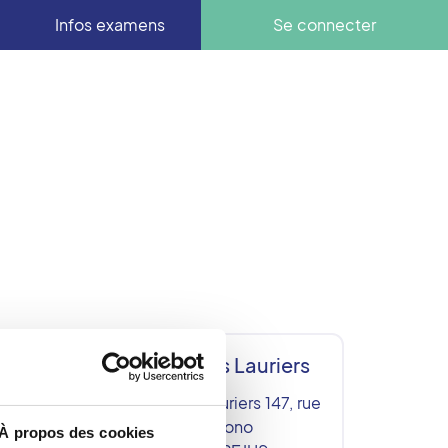
Infos examens
Se connecter
Clinique des Lauriers
re
Clinique des Lauriers 147, rue
Jean Giono
À propos des cookies