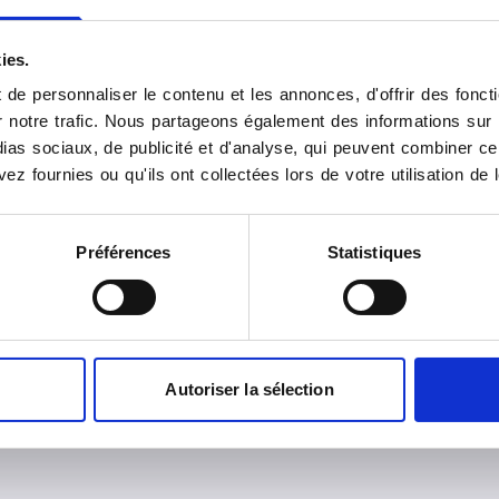
Roland Garros
Centre d'Imagerie Médi
83600
FREJUS
de la gare
ies.
123, avenue Walldec
Rousseau
de personnaliser le contenu et les annonces, d'offrir des foncti
83700
SAINT-RAPHA
notre trafic. Nous partageons également des informations sur l'u
as sociaux, de publicité et d'analyse, qui peuvent combiner cel
ez fournies ou qu'ils ont collectées lors de votre utilisation de 
IRM Draguignan
Scanner Draguign
IRM Hôpital Route de
Polyclinique Scanner 3
Préférences
Statistiques
Montferat
avenue Pierre Brossole
83300
DRAGUIGNAN
83300
DRAGUIGNA
Autoriser la sélection