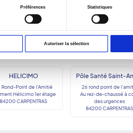
rs de soins sont des priorités, avec des centres stratégiqu
et engagement humain, CIMSA place la qualité des soins au c
Préférences
Statistiques
Autoriser la sélection
ologie :
HELICIMO
Pôle Santé Saint-A
 Rond-Point de l'Amitié
26 rond point de l'amit
iment Hélicimo 1er étage
Au rez-de-chaussé à c
84200
CARPENTRAS
des urgences
84200
CARPENTRA