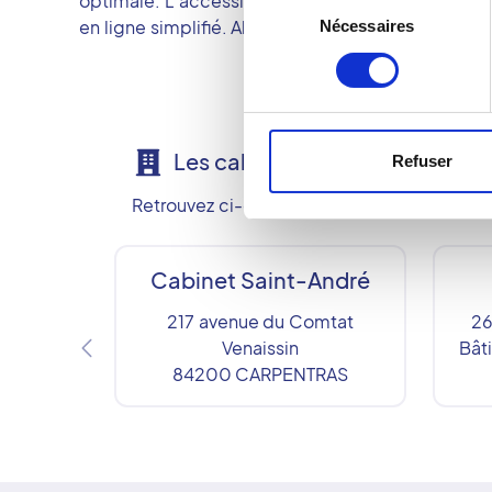
optimale. L’accessibilité et la fluidité du parcou
Sélection
en ligne simplifié. Alliant technologie, rigueur 
Nécessaires
du
consentement
Les cabinets du groupe
Refuser
Retrouvez ci-dessous nos 3 centres de radi
Cabinet Saint-André
217 avenue du Comtat
26
Venaissin
Bât
84200
CARPENTRAS