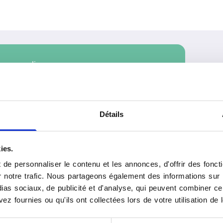
vous en ligne
Rechercher
Détails
ies.
de personnaliser le contenu et les annonces, d'offrir des foncti
notre trafic. Nous partageons également des informations sur l'u
as sociaux, de publicité et d'analyse, qui peuvent combiner cel
 de trois sites différents pour vous acceuillir en fonction
ez fournies ou qu'ils ont collectées lors de votre utilisation de 
 des infrastructures modernes, chaque patient bénéficie d’