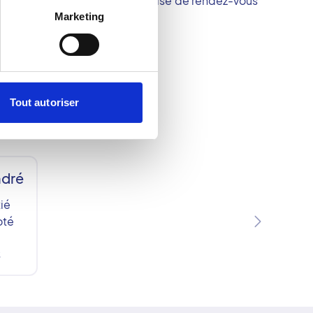
ement situés et un service de prise de rendez-vous
œur de son action.
Marketing
Tout autoriser
ndré
ié
oté
S