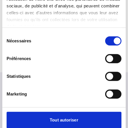
CLIMAL
sociaux, de publicité et d'analyse, qui peuvent combiner
199, rue de la Rianderie
celles-ci avec d'autres informations que vous leur avez
59700
Marcq en Baroeul
fournies ou qu'ils ont collectées lors de votre utilisation
de leurs services.
Sélection
CLIMAL SITE PRINCIPAL
Nécessaires
du
26, rue du Ballon
consentement
59000
Lille
Préférences
Statistiques
Marketing
Besoin d'aide ?
FAQ - Questions
fréquentes
Tout autoriser