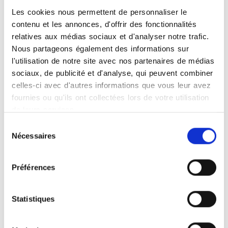
Cabinet de radiologie de
Les cookies nous permettent de personnaliser le
Crolles
contenu et les annonces, d'offrir des fonctionnalités
relatives aux médias sociaux et d'analyser notre trafic.
869 Av. Ambroise Croizat
Nous partageons également des informations sur
38920
CROLLES
l'utilisation de notre site avec nos partenaires de médias
sociaux, de publicité et d'analyse, qui peuvent combiner
Cabinet de radiologie de
celles-ci avec d'autres informations que vous leur avez
Pontcharra
fournies ou qu'ils ont collectées lors de votre utilisation
de leurs services.
341 avenue de la gare
Sélection
38530
PONTCHARRA
Nécessaires
du
consentement
Cabinet de radiologie de
Préférences
Saint-Ismier
33 allée Champrond
Statistiques
38330
SAINT-ISMIER