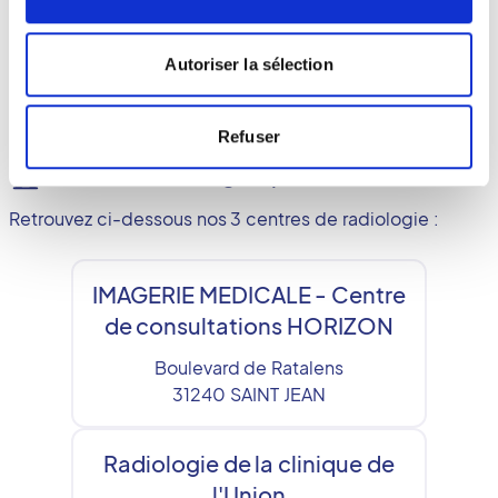
partenaire de confiance pour une imagerie
médicale d’excellence.
Autoriser la sélection
Refuser
Les cabinets du groupe
Retrouvez ci-dessous nos 3 centres de radiologie :
IMAGERIE MEDICALE - Centre
de consultations HORIZON
Boulevard de Ratalens
31240
SAINT JEAN
Radiologie de la clinique de
l'Union