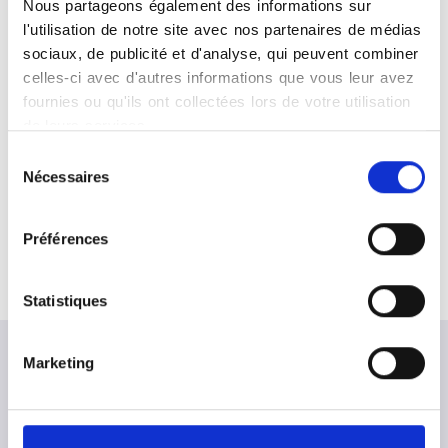
Retrouvez ci-dessous nos 2 centres de radiologie :
Nous partageons également des informations sur
l'utilisation de notre site avec nos partenaires de médias
sociaux, de publicité et d'analyse, qui peuvent combiner
CHAM
celles-ci avec d'autres informations que vous leur avez
fournies ou qu'ils ont collectées lors de votre utilisation
658C, rue des Bourgoins
de leurs services.
45207
AMILLY
Sélection
Nécessaires
du
Clinique Montargis
consentement
46, rue de la Quintaine
Préférences
45200
MONTARGIS
Statistiques
Marketing