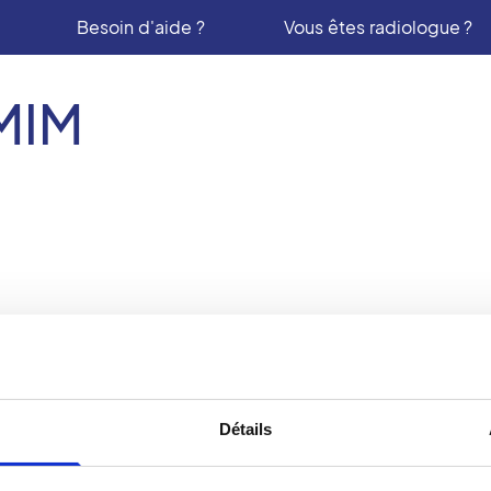
Besoin d'aide ?
Vous êtes radiologue ?
MIM
ologie :
IM - Saint Fargeau
CMIM Gambetta
Détails
Ponthierry
14 boulevard Gambet
77000
MELUN
6 rue Jacques Madelin