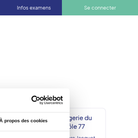
Infos examens
Se connecter
GCS - Imagerie du
À propos des cookies
Santé Pôle 77
ta
270 avenue Marc Jacquet