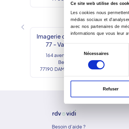
Ce site web utilise des cook
Les cookies nous permettent 
médias sociaux et d'analyser 
avec nos partenaires de médi
informations que vous leur av
Imagerie du Santé Pôle
77 - Val de Seine
Sélection
Nécessaires
du
164 avenue Marcellin
consentement
Berthelot
77190
DAMMARIE LES LYS
Refuser
Besoin d'aide ?