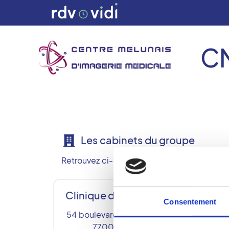
C
Les cabinets du groupe
Retrouvez ci-dessous nos 5 centres de radi
Clinique des Fontaines
CM
Consentement
54 boulevard aristide Briand
77000
MELUN
3