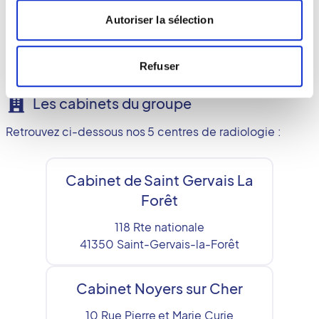
partenaire de confiance en imagerie médicale.
Autoriser la sélection
Refuser
Les cabinets du groupe
Retrouvez ci-dessous nos 5 centres de radiologie :
Cabinet de Saint Gervais La
Forêt
118 Rte nationale
41350
Saint-Gervais-la-Forêt
Cabinet Noyers sur Cher
10 Rue Pierre et Marie Curie