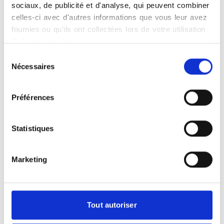
sociaux, de publicité et d'analyse, qui peuvent combiner
celles-ci avec d'autres informations que vous leur avez
fournies ou qu'ils ont collectées lors de votre utilisation
de leurs services.
Présentation
Sélection
L'Imagerie Médicale des Châteaux de la Loire
Nécessaires
du
allie expertise et innovation pour offrir des
consentement
diagnostics précis et une prise en charge
Préférences
complète en radiologie, échographie,
mammographie, scanner et IRM. Grâce à des
infrastructures modernes et des professionnels
Statistiques
qualifiés, chaque examen est réalisé avec
rigueur et bienveillance, garantissant un
Marketing
parcours de soins fluide et rassurant.
L’accessibilité et la sécurité sont des priorités,
avec des équipements de pointe et un service
de prise de rendez-vous en ligne pour une
Tout autoriser
gestion simplifiée. Engagée dans l’excellence
et la proximité, elle s’impose comme un