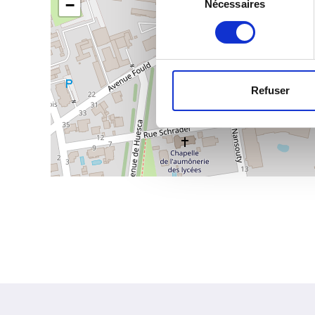
−
Nécessaires
du
consentement
Refuser