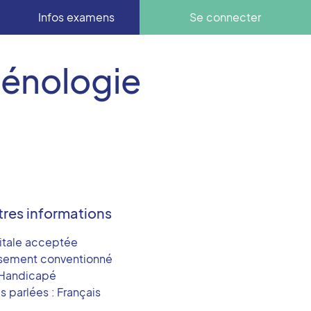
Infos examens
Se connecter
Sénologie
tres informations
itale acceptée
ssement conventionné
Handicapé
 parlées : Français