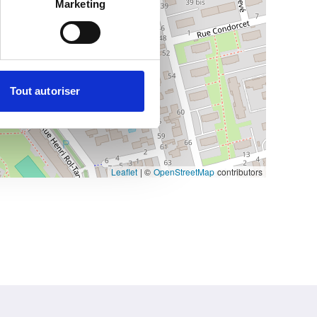
Marketing
Tout autoriser
Leaflet
|
©
OpenStreetMap
contributors