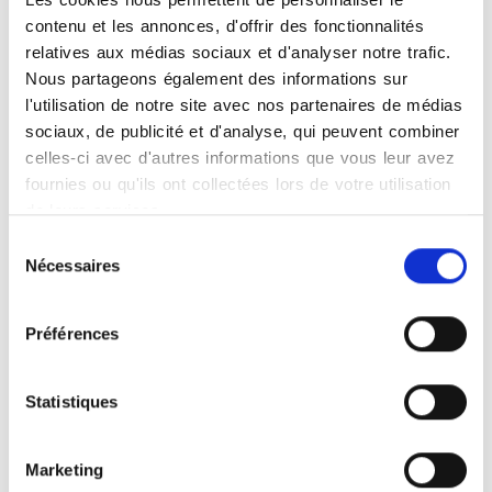
contenu et les annonces, d'offrir des fonctionnalités
Espèces acceptées
relatives aux médias sociaux et d'analyser notre trafic.
Chèques acceptés
Nous partageons également des informations sur
Cartes bancaires acceptées
l'utilisation de notre site avec nos partenaires de médias
sociaux, de publicité et d'analyse, qui peuvent combiner
celles-ci avec d'autres informations que vous leur avez
Autres informations
fournies ou qu'ils ont collectées lors de votre utilisation
de leurs services.
Carte vitale acceptée
Établissement conventionné
Sélection
Nécessaires
Accès Handicapé
du
Langues parlées : Français
consentement
Préférences
Statistiques
Accès
Marketing