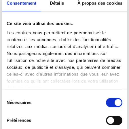
Consentement
Détails
À propos des cookies
×
Liberte Brest
Ce site web utilise des cookies.
Les cookies nous permettent de personnaliser le
contenu et les annonces, d'offrir des fonctionnalités
relatives aux médias sociaux et d'analyser notre trafic.
Nous partageons également des informations sur
l'utilisation de notre site avec nos partenaires de médias
Leaflet
|
©
OpenStreetMap
contributors
sociaux, de publicité et d'analyse, qui peuvent combiner
celles-ci avec d'autres informations que vous leur avez
fournies ou qu'ils ont collectées lors de votre utilisation
de leurs services.
Sélection
Nécessaires
du
consentement
Photographies
Préférences