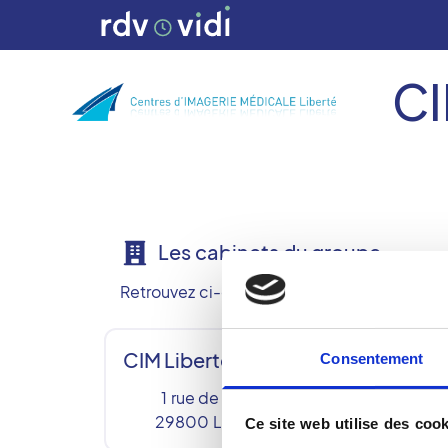
CI
Les cabinets du groupe
Retrouvez ci-dessous nos 6 centres de radi
CIM Liberte Landerneau
CI
Consentement
1 rue de Kergonidec
29800
LANDERNEAU
Ce site web utilise des cook