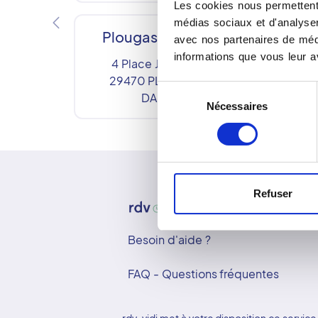
Les cookies nous permettent 
médias sociaux et d'analyser 
Plougastel Daoulas
avec nos partenaires de médi
informations que vous leur av
4 Place Jean Fournier
29470
PLOUGASTEL-
Sélection
DAOULAS
Nécessaires
du
consentement
Refuser
Besoin d'aide ?
FAQ - Questions fréquentes