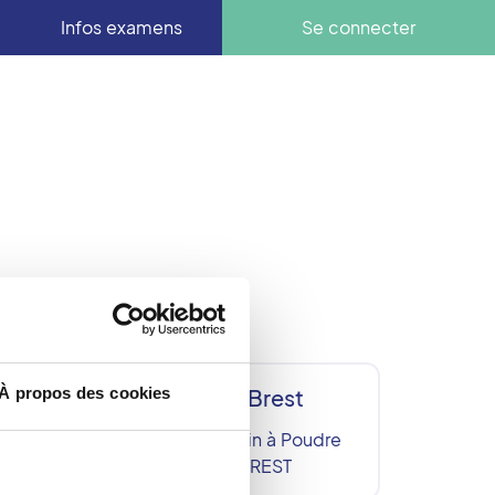
Infos examens
Se connecter
À propos des cookies
Pasteur Brest
té
34 rue du Moulin à Poudre
29200
BREST