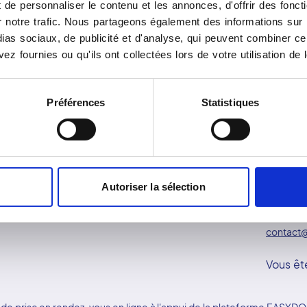
de personnaliser le contenu et les annonces, d'offrir des foncti
notre trafic. Nous partageons également des informations sur l'u
Saint Renan
as sociaux, de publicité et d'analyse, qui peuvent combiner cel
ez fournies ou qu'ils ont collectées lors de votre utilisation de 
9 rue de Brest
29290
SAINT-RENAN
Préférences
Statistiques
Autoriser la sélection
Réseau Vidi
Contac
contact@
Vous êt