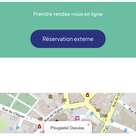
Prendre rendez-vous en ligne
Réservation externe
×
Plougastel Daoulas