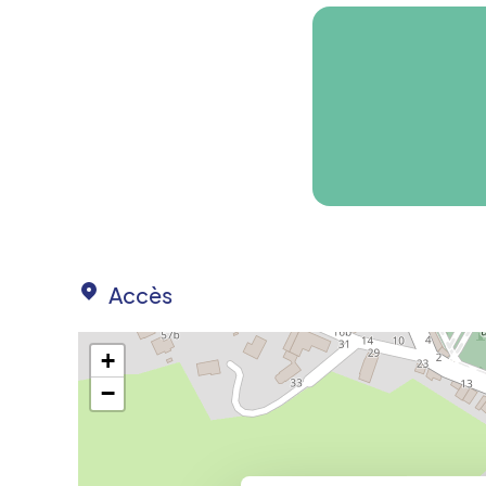
Accès
+
−