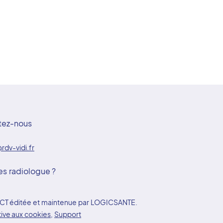
tez-nous
rdv-vidi.fr
es radiologue ?
YDOCT éditée et maintenue par LOGICSANTE.
tive aux cookies
,
Support