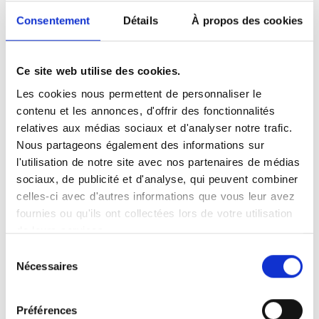
−
Consentement
Détails
À propos des cookies
×
Saint Renan
Ce site web utilise des cookies.
Les cookies nous permettent de personnaliser le
contenu et les annonces, d'offrir des fonctionnalités
relatives aux médias sociaux et d'analyser notre trafic.
Nous partageons également des informations sur
l'utilisation de notre site avec nos partenaires de médias
Leaflet
|
©
OpenStreetMap
contributors
sociaux, de publicité et d'analyse, qui peuvent combiner
celles-ci avec d'autres informations que vous leur avez
fournies ou qu'ils ont collectées lors de votre utilisation
de leurs services.
Sélection
Nécessaires
du
consentement
Préférences