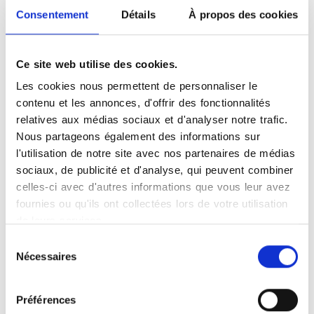
Consentement
Détails
À propos des cookies
×
Centre d'Imagerie Médicale
Ce site web utilise des cookies.
Les cookies nous permettent de personnaliser le
contenu et les annonces, d'offrir des fonctionnalités
relatives aux médias sociaux et d'analyser notre trafic.
Nous partageons également des informations sur
l'utilisation de notre site avec nos partenaires de médias
Leaflet
|
©
OpenStreetMap
contributors
sociaux, de publicité et d'analyse, qui peuvent combiner
celles-ci avec d'autres informations que vous leur avez
fournies ou qu'ils ont collectées lors de votre utilisation
de leurs services.
Sélection
Nécessaires
du
consentement
Photographies
Préférences