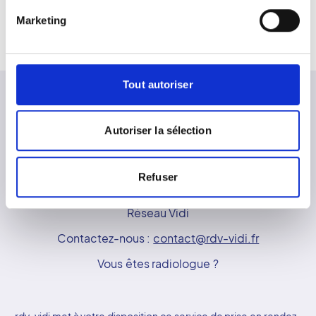
66400
CERET
Marketing
Afficher tous les cabinets
Tout autoriser
Autoriser la sélection
Besoin d'aide ?
FAQ - Questions
Refuser
fréquentes
Réseau Vidi
Contactez-nous :
contact@rdv-vidi.fr
Vous êtes radiologue ?
rdv-vidi met à votre disposition ce service de prise en rendez-