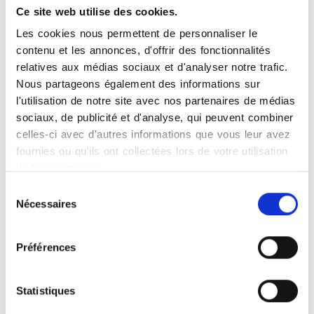
Centre Catalan d'Imagerie
Ce site web utilise des cookies.
Médicale
Les cookies nous permettent de personnaliser le
contenu et les annonces, d'offrir des fonctionnalités
80 rue Pascal Marie Agasse BAT D
relatives aux médias sociaux et d'analyser notre trafic.
Rez de Chaussée
Nous partageons également des informations sur
66000
PERPIGNAN
l'utilisation de notre site avec nos partenaires de médias
sociaux, de publicité et d'analyse, qui peuvent combiner
Centre Catalan d'Imagerie
celles-ci avec d'autres informations que vous leur avez
fournies ou qu'ils ont collectées lors de votre utilisation
Médicale
de leurs services.
80 rue Pascal Marie Agasse
Sélection
BAT D 1er étage
Nécessaires
du
66000
PERPIGNAN
consentement
Préférences
Centre d'Imagerie Médicale
Clinique du Vallespir
Statistiques
8 Chemin San Pluget