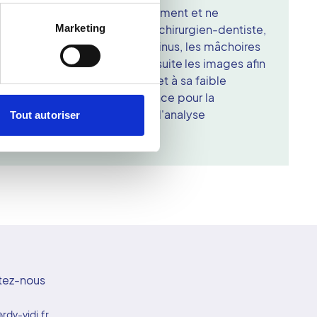
ure quelques secondes seulement et ne
Marketing
l est souvent prescrit par un chirurgien-dentiste,
 pour évaluer les dents, les sinus, les mâchoires
. Le radiologue interprète ensuite les images afin
omplet. Grâce à sa précision et à sa faible
 est devenu un outil de référence pour la
ntaires, la pose d'implants ou l'analyse
Tout autoriser
 structures bucco-faciales.
tez-nous
rdv-vidi.fr