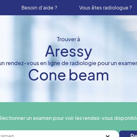
Besoin d'aide ?
Vous êtes radiologue ?
Trouver à
Aressy
un rendez-vous en ligne de radiologie pour un exame
Cone beam
électionner un examen pour voir les rendez-vous disponibl
Re
examen