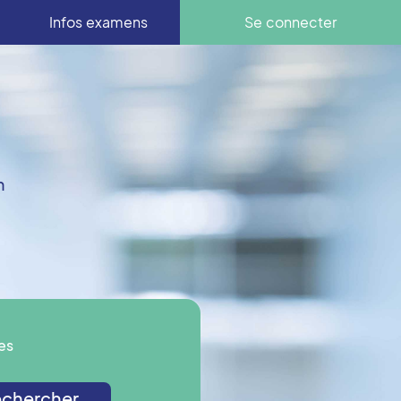
Infos examens
Se connecter
n
es
chercher