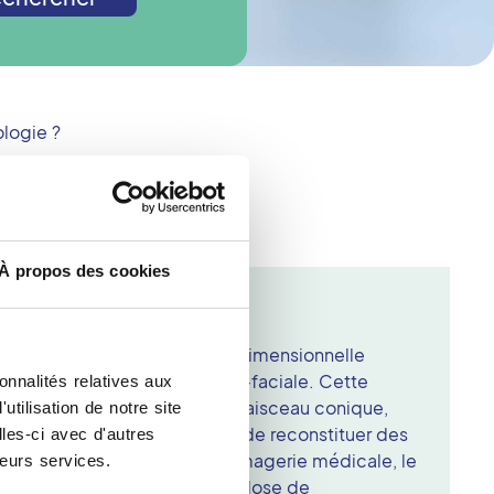
logie ?
À propos des cookies
3D (Cone Beam) à Aressy
men d'imagerie médicale tridimensionnelle
radiologie dentaire et maxillo-faciale. Cette
onnalités relatives aux
si tomographie volumique à faisceau conique,
tilisation de notre site
rayons X rotatifs permettant de reconstituer des
les-ci avec d'autres
s. Réalisé dans un centre d'imagerie médicale, le
leurs services.
ution fine tout en limitant la dose de