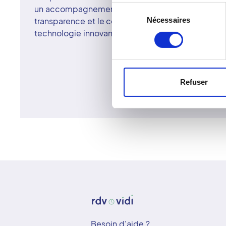
un accompagnement humain attentif. Le réseau Vidi 
Sélection
Nécessaires
transparence et le confort du patient. À Aressy, e
du
technologie innovante se conjuguent pour une im
consentement
Refuser
Besoin d'aide ?