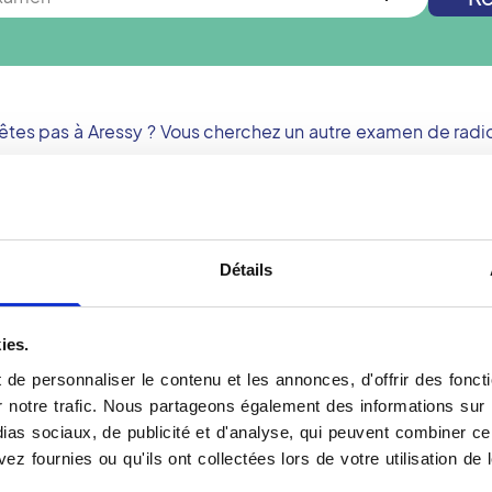
'êtes pas à
Aressy
? Vous cherchez un autre examen de radio
Nouvelle recherche
Détails
Votre examen Scanner 
ies.
us dans un centre
Le Cone Beam est un exa
, technologie d'imagerie
utilisé principalement en 
de personnaliser le contenu et les annonces, d'offrir des foncti
ructures osseuses de la
technologie, appelée aus
notre trafic. Nous partageons également des informations sur l'u
ision. L'examen est
repose sur un système de 
as sociaux, de publicité et d'analyse, qui peuvent combiner cel
s et ORL. Les radiologues
images en 3D très précise
ez fournies ou qu'ils ont collectées lors de votre utilisation de 
erprétation rigoureuse et
Cone Beam offre une résol