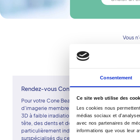
Vous n
Consentement
Rendez-vous Cone Beam à Aressy
Ce site web utilise des cook
Pour votre Cone Beam à Aressy, prenez rendez-vo
d'imagerie membre du réseau Vidi. Le Cone Beam
Les cookies nous permettent 
3D à faible irradiation, permet de visualiser les st
médias sociaux et d'analyser 
tête, des dents et des sinus avec une grande préc
avec nos partenaires de médi
particulièrement indiqué pour les bilans dentaire
informations que vous leur av
surspécialisés du centre d'Aressy assurent une int