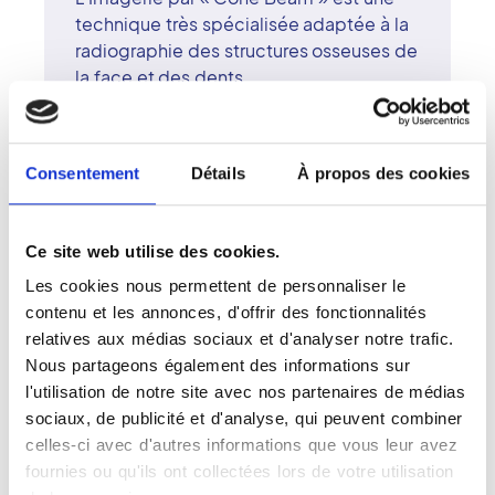
technique très spécialisée adaptée à la
radiographie des structures osseuses de
la face et des dents.
Elle offre une imagerie comparable au
scanner facial et dentaire, pour une
irradiation moindre et une mise en ouvre
Consentement
Détails
À propos des cookies
simple. Grâce à la très haute résolution
propre à cet examen, il est possible de
détecter les lésions des dents et des
Ce site web utilise des cookies.
tissus adjacents qui ne peuvent être
Les cookies nous permettent de personnaliser le
décelés lors d'un examen clinique
contenu et les annonces, d'offrir des fonctionnalités
comme par exemple les débuts de
relatives aux médias sociaux et d'analyser notre trafic.
caries, les fissurations dentaires, les
Nous partageons également des informations sur
kystes, les abcès et les éventuelles
l'utilisation de notre site avec nos partenaires de médias
tumeurs.
sociaux, de publicité et d'analyse, qui peuvent combiner
Il sert aussi à évaluer le volume osseux et
celles-ci avec d'autres informations que vous leur avez
la position des nerfs en vue de la pose
fournies ou qu'ils ont collectées lors de votre utilisation
d'implants. Grâce à la modélisation 3D, il