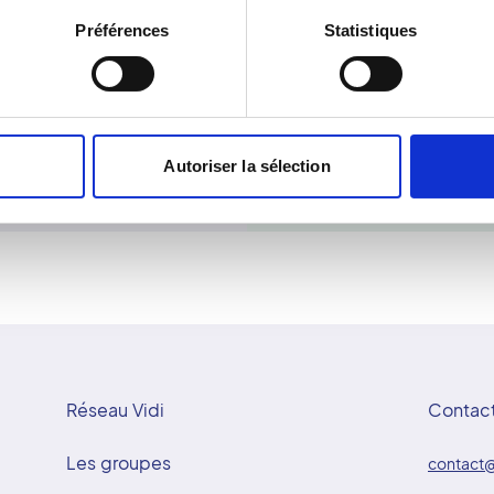
à offrir une radiologie
dose de rayonnement est f
Préférences
Statistiques
atient bénéficie d'une
images obtenues sont ensu
 qualité.
dentiste. Cet outil est pa
orthodontie et en chirurgi
reconstruction 3D, le Con
planification thérapeutiqu
Autoriser la sélection
et une grande fiabilité di
Réseau Vidi
Contac
Les groupes
contact@