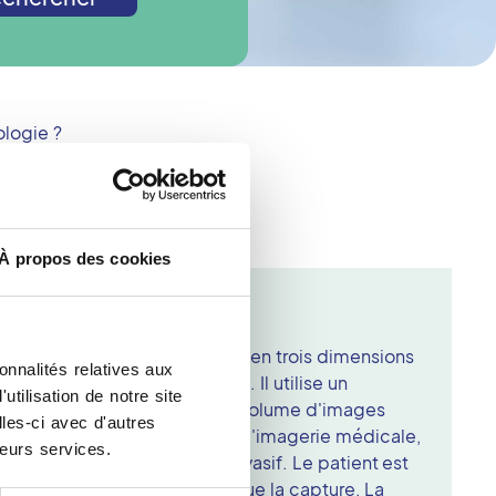
ologie ?
À propos des cookies
3D (Cone Beam) à Lisieux
hnique d'imagerie médicale en trois dimensions
onnalités relatives aux
, des mâchoires et des sinus. Il utilise un
tilisation de notre site
ns X qui permet d'obtenir un volume d'images
les-ci avec d'autres
tion. Réalisé dans un centre d'imagerie médicale,
leurs services.
n rapide, indolore et non invasif. Le patient est
pendant que l'appareil effectue la capture. La