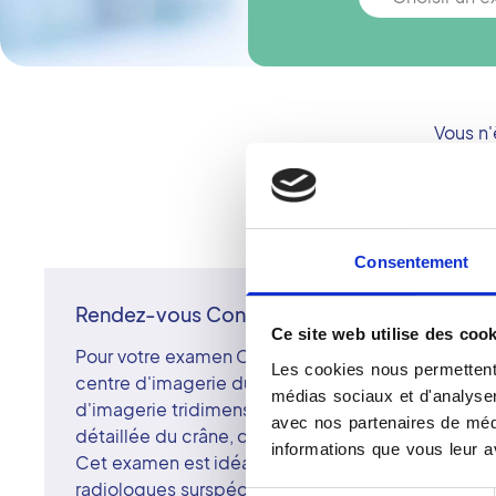
Vous n'
Consentement
Rendez-vous Cone Beam à Lisieux
Ce site web utilise des cook
Pour votre examen Cone Beam à Lisieux, prenez 
Les cookies nous permettent 
centre d'imagerie du réseau Vidi. Le Cone Beam 
médias sociaux et d'analyser 
d'imagerie tridimensionnelle à faisceau conique, o
avec nos partenaires de médi
détaillée du crâne, des dents et des sinus avec un
informations que vous leur av
Cet examen est idéal pour les bilans dentaires, c
radiologues surspécialisés du centre de Lisieux i