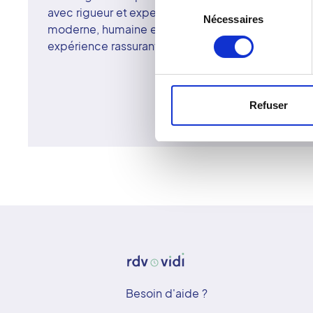
Sélection
avec rigueur et expertise. Le réseau Vidi s'attache 
Nécessaires
du
moderne, humaine et précise. À Lisieux, chaque p
consentement
expérience rassurante et d'un diagnostic de haute
Refuser
Besoin d'aide ?