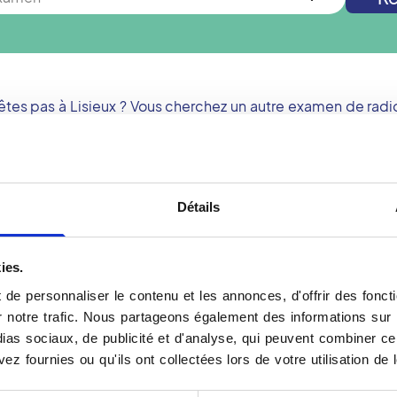
êtes pas à
Lisieux
? Vous cherchez un autre examen de radi
Nouvelle recherche
Détails
Votre examen Scanner 
ies.
rendez-vous dans un
Le Cone Beam est une tec
de personnaliser le contenu et les annonces, d'offrir des foncti
est une technique
dédiée à l'étude des dents
notre trafic. Nous partageons également des informations sur l'u
ffrant une visualisation
faisceau conique de rayo
as sociaux, de publicité et d'analyse, qui peuvent combiner cel
e irradiation minimale.
complet en une seule rota
ez fournies ou qu'ils ont collectées lors de votre utilisation de 
hirurgicaux ou ORL. Les
le Cone Beam est un exame
nterprètent les images
confortablement installé 