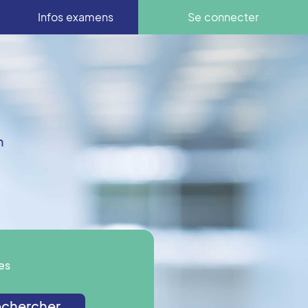
Infos examens
Se connecter
n
es
chercher