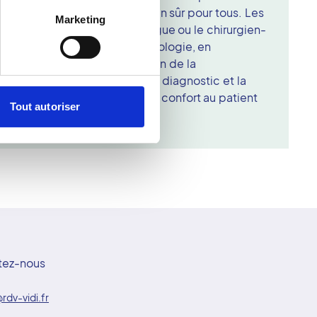
aible, garantissant un examen sûr pour tous. Les
Marketing
ite analysées par le radiologue ou le chirurgien-
rticulièrement utile en implantologie, en
e dentaire. Grâce à la précision de la
e Beam améliore la qualité du diagnostic et la
e, tout en offrant un excellent confort au patient
Tout autoriser
agnostique.
tez-nous
rdv-vidi.fr