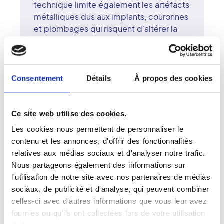
technique limite également les artéfacts
métalliques dus aux implants, couronnes
et plombages qui risquent d'altérer la
qualité des images. Le médecin ou le
dentiste le prescrivent pour déceler des
foyers d'infection dentaires, pour
évaluer l'état de la mâchoire avant la
Consentement
Détails
À propos des cookies
pose d'implants ou la position des dents
avant une extraction. Le cone beam
peut aussi être indiqué pour détecter les
Ce site web utilise des cookies.
fissures même les plus minimes.
Les cookies nous permettent de personnaliser le
Cet examen est indolore. Il ne requiert
contenu et les annonces, d'offrir des fonctionnalités
aucune préparation et dure seulement
relatives aux médias sociaux et d'analyser notre trafic.
20 secondes, le temps que l'appareil
Nous partageons également des informations sur
prenne tous les clichés nécessaires. Ils
l'utilisation de notre site avec nos partenaires de médias
sont par la suite traités pour obtenir des
sociaux, de publicité et d'analyse, qui peuvent combiner
images en 3 dimensions. Cette étape
celles-ci avec d'autres informations que vous leur avez
prend une demi-heure environ. Le
fournies ou qu'ils ont collectées lors de votre utilisation
médecin radiologue fournit les résultats