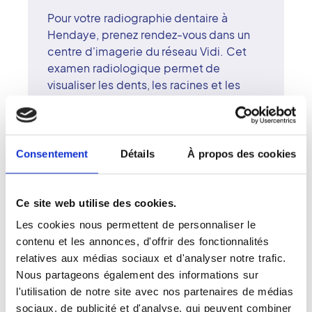
Pour votre radiographie dentaire à
Hendaye, prenez rendez-vous dans un
centre d'imagerie du réseau Vidi. Cet
examen radiologique permet de
visualiser les dents, les racines et les
mâchoires pour dépister les caries,
infections ou lésions osseuses. Réalisée
à faible dose, la radiographie dentaire
est rapide, précise et sans douleur. Les
Consentement
Détails
À propos des cookies
radiologues du centre d'Hendaye
assurent une qualité d'image optimale
et une interprétation fiable. Le réseau
Ce site web utilise des cookies.
Vidi garantit une imagerie médicale à la
Les cookies nous permettent de personnaliser le
fois performante et humaine. À
contenu et les annonces, d'offrir des fonctionnalités
Hendaye, chaque examen se déroule
relatives aux médias sociaux et d'analyser notre trafic.
dans un cadre apaisant et professionnel,
Nous partageons également des informations sur
où compétence et bienveillance se
l'utilisation de notre site avec nos partenaires de médias
conjuguent pour un diagnostic en toute
sociaux, de publicité et d'analyse, qui peuvent combiner