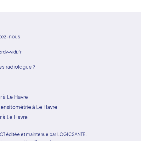
tez-nous
rdv-vidi.fr
es radiologue ?
 à Le Havre
ensitométrie à Le Havre
 à Le Havre
YDOCT éditée et maintenue par LOGICSANTE.