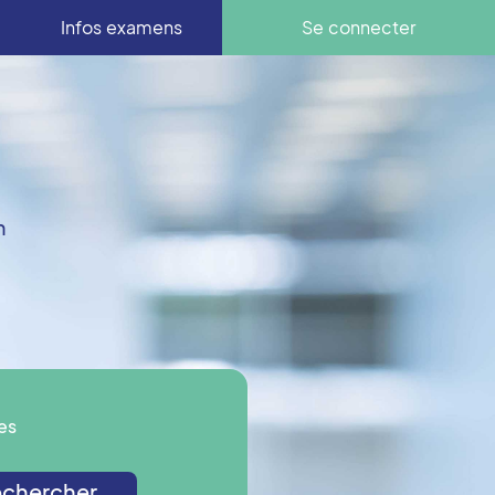
Infos examens
Se connecter
n
es
chercher