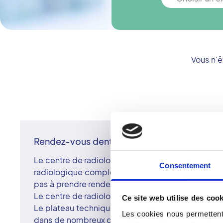
Vous n'
Rendez-vous dentaire au Havre
Le centre de radiologie du Havre met à votre disp
Consentement
radiologique complète afin d'optimiser votre parc
pas à prendre rendez-vous pour votre panoramique 
Le centre de radiologie du Havre, un centre GRE 
Ce site web utilise des cook
Le plateau technique du centre radiologique du H
Les cookies nous permettent 
dans de nombreux domaines d'expertise en radi