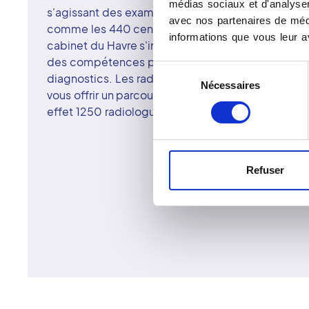
médias sociaux et d'analyser 
s'agissant des examens dentaires comme une rad
avec nos partenaires de médi
comme les 440 centres d'imagerie regroupés dans
informations que vous leur av
cabinet du Havre s'inscrit dans une démarche d'e
des compétences pour garantir aux patients la qua
Sélection
diagnostics. Les radiologues surspécialisés du c
Nécessaires
du
vous offrir un parcours de soin lisible et facilité. 
consentement
effet 1250 radiologues surspécialisés.
Refuser