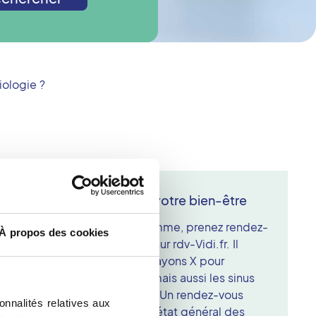
iologie ?
e moderne et soucieux de votre bien-être
dentaire ou orthopantomogramme, prenez rendez-
À propos des cookies
ie du Havre ou directement sur rdv-Vidi.fr. Il
erie dentaire qui utilise des rayons X pour
 la dentition, les mâchoires, mais aussi les sinus
 inférieures des fosses nasales. Un rendez-vous
onnalités relatives aux
ement prescrit pour vérifier l'état général des