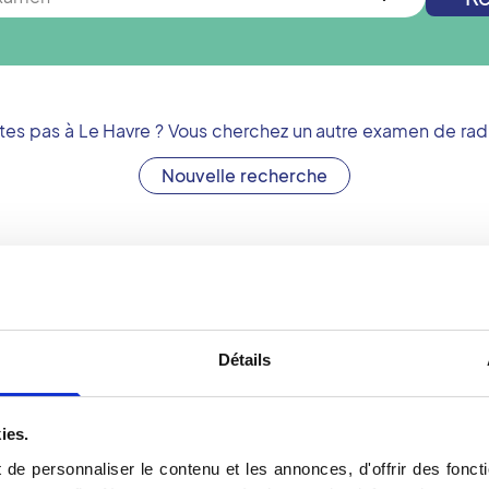
êtes pas à
Le Havre
? Vous cherchez un autre examen de rad
Nouvelle recherche
Un centre de radiologi
osition une offre
Pour votre panoramique 
Détails
ours de soins. N'hésitez
vous au centre de radiolog
dentaire sur rdv-Vidi.fr.
s'agit d'un examen d'imag
bien équipé
observer sur un seul cliché
ies.
avre est une référence
maxillaires et les parties
de personnaliser le contenu et les annonces, d'offrir des foncti
ologie, notamment
dentaire au Havre est égal