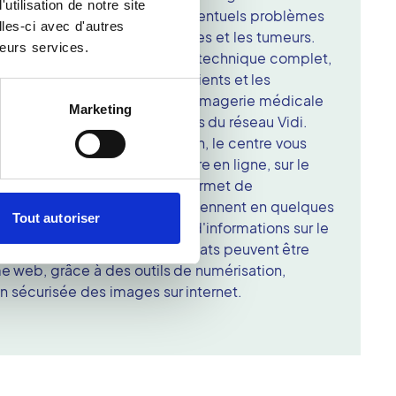
tilisation de notre site
is aussi afin de détecter d'éventuels problèmes
les-ci avec d'autres
es caries, les abcès, les kystes et les tumeurs.
leurs services.
du Havre dispose d'un plateau technique complet,
ment entretenu. Pour les patients et les
, c'est le gage d'examens d'imagerie médicale
Marketing
ns le respect des engagements du réseau Vidi.
sation de votre parcours de soin, le centre vous
rendez-vous dentaire au Havre en ligne, sur le
tion pratique et rapide vous permet de
e créneau horaire qui vous conviennent en quelques
Tout autoriser
tacter nos équipes pour plus d'informations sur le
oramique dentaire. Vos résultats peuvent être
e web, grâce à des outils de numérisation,
on sécurisée des images sur internet.