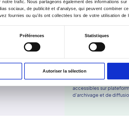
notre trafic. Nous partageons également des informations sur l'u
io panoramique. Tout
dents et des gencives. Ma
as sociaux, de publicité et d'analyse, qui peuvent combiner cel
 le réseau Vidi, ce
bucco-dentaires tels que l
ez fournies ou qu'ils ont collectées lors de votre utilisation de 
xcellence et de partage
Le centre de radiologie 
lité des soins et des
performant et impeccable
entre s'engagent pour
médecins correspondants
Préférences
Statistiques
Le réseau Vidi regroupe en
de qualité, effectués da
Pour optimiser la digitali
propose de prendre votre 
site rdv-Vidi.fr. Cette op
sélectionner la date et l
Autoriser la sélection
clics. N'hésitez pas à con
déroulement de votre pan
accessibles sur plateform
d'archivage et de diffusi