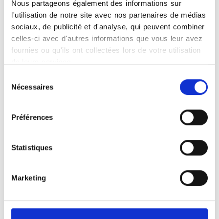
Nous partageons également des informations sur
conduit avec professionnalisme et
l'utilisation de notre site avec nos partenaires de médias
attention.
sociaux, de publicité et d'analyse, qui peuvent combiner
celles-ci avec d'autres informations que vous leur avez
fournies ou qu'ils ont collectées lors de votre utilisation
de leurs services.
Rendez-vous Radiographie à Pont A
Sélection
Mousson
Nécessaires
du
consentement
La radiographie dentaire est une
technique d'imagerie indispensable
Préférences
pour évaluer la santé de la bouche et
des mâchoires. En quelques minutes,
Statistiques
elle fournit des images de haute
résolution permettant d'analyser les
dents, les racines et l'os environnant.
Marketing
L'examen est indolore et ne nécessite
aucune préparation particulière. Les
radiologues interprètent les clichés pour