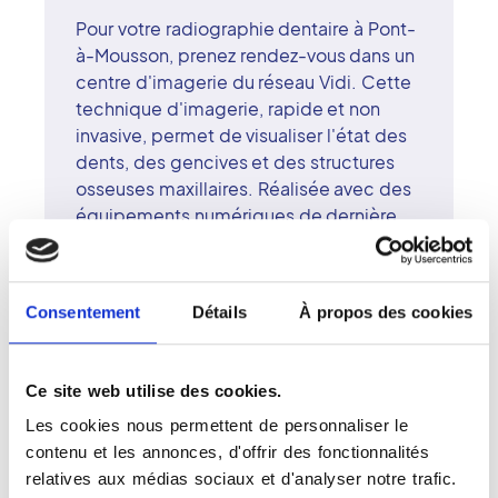
Pour votre radiographie dentaire à Pont-
à-Mousson, prenez rendez-vous dans un
centre d'imagerie du réseau Vidi. Cette
technique d'imagerie, rapide et non
invasive, permet de visualiser l'état des
dents, des gencives et des structures
osseuses maxillaires. Réalisée avec des
équipements numériques de dernière
génération, elle offre une image d'une
grande précision tout en réduisant les
doses de rayonnement. Les radiologues
Consentement
Détails
À propos des cookies
du centre de Pont-à-Mousson
collaborent étroitement avec les
chirurgiens-dentistes pour garantir un
Ce site web utilise des cookies.
diagnostic fiable et complet. Le réseau
Les cookies nous permettent de personnaliser le
Vidi met la qualité scientifique et la
contenu et les annonces, d'offrir des fonctionnalités
bienveillance au cour de sa démarche. À
relatives aux médias sociaux et d'analyser notre trafic.
Pont-à-Mousson, chaque examen est