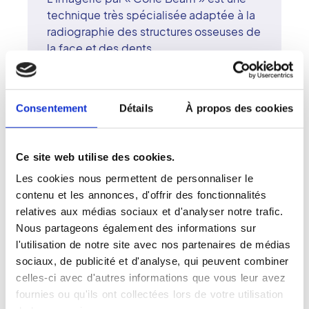
technique très spécialisée adaptée à la
radiographie des structures osseuses de
la face et des dents.
Elle offre une imagerie comparable au
scanner facial et dentaire, pour une
irradiation moindre et une mise en ouvre
Consentement
Détails
À propos des cookies
simple. Grâce à la très haute résolution
propre à cet examen, il est possible de
détecter les lésions des dents et des
Ce site web utilise des cookies.
tissus adjacents qui ne peuvent être
Les cookies nous permettent de personnaliser le
décelés lors d'un examen clinique
contenu et les annonces, d'offrir des fonctionnalités
comme par exemple les débuts de
relatives aux médias sociaux et d'analyser notre trafic.
caries, les fissurations dentaires, les
Nous partageons également des informations sur
kystes, les abcès et les éventuelles
l'utilisation de notre site avec nos partenaires de médias
tumeurs.
sociaux, de publicité et d'analyse, qui peuvent combiner
Il sert aussi à évaluer le volume osseux et
celles-ci avec d'autres informations que vous leur avez
la position des nerfs en vue de la pose
fournies ou qu'ils ont collectées lors de votre utilisation
d'implants. Grâce à la modélisation 3D, il