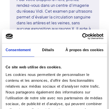
rendez-vous dans un centre d'imagerie
du réseau Vidi. Cet examen par ultrasons
permet d'évaluer la circulation sanguine
dans les artères et les veines, sans
aucune exposition aux rayons X. Il aide à
détecter les troubles vasculaires et à
surveiller leur évolution. Les radiologues
du centre de Flers, formés aux
Consentement
Détails
À propos des cookies
techniques avancées de l'imagerie
Doppler, garantissent la qualité du
diagnostic. Le réseau Vidi associe
Ce site web utilise des cookies.
rigueur scientifique, innovation et
Les cookies nous permettent de personnaliser le
attention au patient. À Flers, le Doppler
contenu et les annonces, d'offrir des fonctionnalités
est réalisé dans un environnement
relatives aux médias sociaux et d'analyser notre trafic.
professionnel, calme et bienveillant,
Nous partageons également des informations sur
favorisant la précision et la confiance.
l'utilisation de notre site avec nos partenaires de médias
sociaux, de publicité et d'analyse, qui peuvent combiner