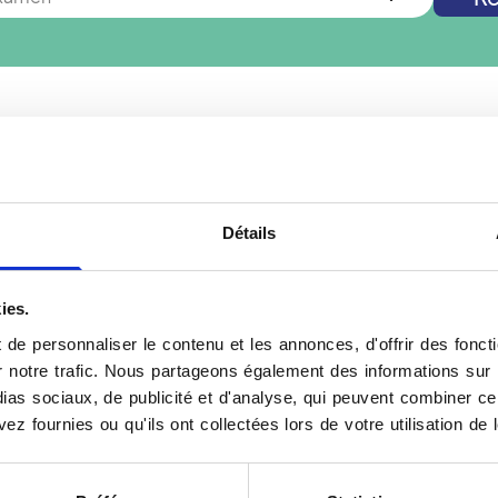
êtes pas à
Louviers
? Vous cherchez un autre examen de radi
Nouvelle recherche
Détails
ies.
Votre Doppler à Louvie
de personnaliser le contenu et les annonces, d'offrir des foncti
ndez-vous dans un centre
Le Doppler est un examen
notre trafic. Nous partageons également des informations sur l'u
sé sur les ultrasons,
vitesse et la direction du 
as sociaux, de publicité et d'analyse, qui peuvent combiner cel
leur ni rayonnement. Il
les ultrasons, il ne comp
ez fournies ou qu'ils ont collectées lors de votre utilisation de 
ite, une insuffisance
préparation. Cet examen e
s du centre de Louviers,
circulatoires tels que la t
sultats avec la plus
patient est allongé, un g