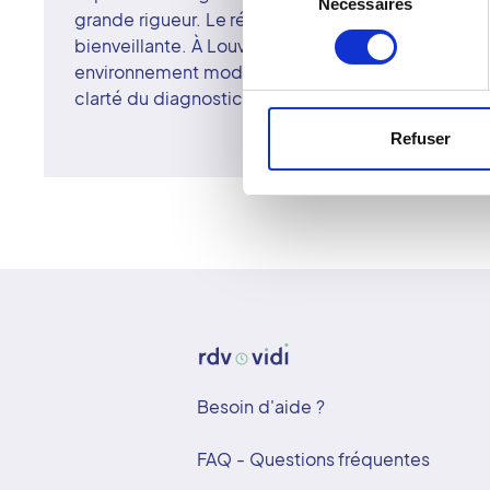
Nécessaires
du
grande rigueur. Le réseau Vidi allie excellence t
consentement
bienveillante. À Louviers, chaque examen Doppler
environnement moderne, professionnel et apaisant
clarté du diagnostic.
Refuser
Besoin d'aide ?
FAQ - Questions fréquentes