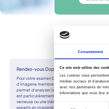
Vous n'
Consentement
Ce site web utilise des cook
Rendez-vous Doppler à Louviers
Les cookies nous permettent 
Pour votre examen Doppler à Louviers, prenez re
médias sociaux et d'analyser 
d'imagerie membre du réseau Vidi. Cet examen, ba
avec nos partenaires de médi
permet d'analyser la circulation sanguine sans dou
informations que vous leur av
est particulièrement utile pour détecter une phléb
veineuse ou une sténose artérielle. Les radiologue
Sélection
experts en imagerie vasculaire, interprètent les ré