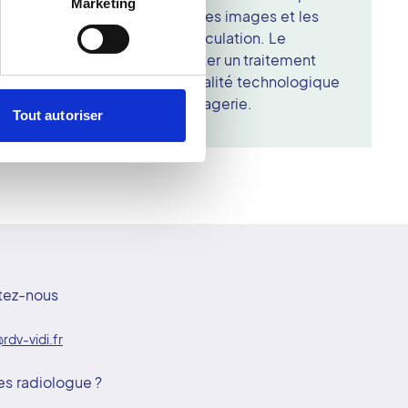
Marketing
 les vaisseaux en temps réel. Les images et les
nt une analyse fine de la circulation. Le
mations précieuses pour orienter un traitement
t la précision médicale, la qualité technologique
 au centre de sa démarche d'imagerie.
Tout autoriser
tez-nous
rdv-vidi.fr
es radiologue ?