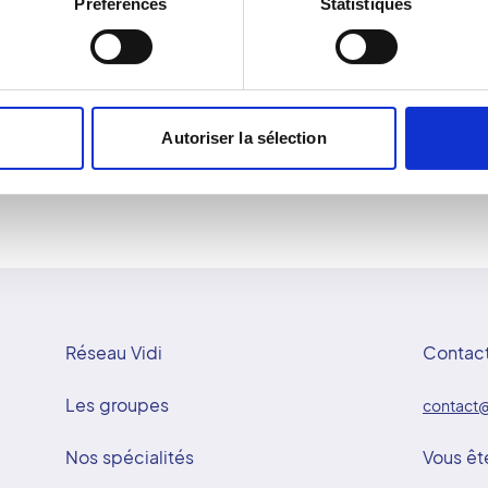
Préférences
Statistiques
echnique et approche
une sonde pour visualiser
 s'effectue dans un
courbes obtenues permette
, garantissant sécurité et
Doppler fournit des infor
adapté. Le réseau Vidi me
et l'attention au patient
Autoriser la sélection
Réseau Vidi
Contac
Les groupes
contact@
Nos spécialités
Vous êt