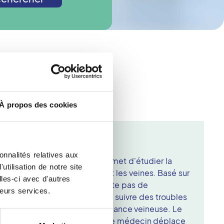
ologie ?
À propos des cookies
rs
onnalités relatives aux
 d'imagerie moderne qui permet d'étudier la
tilisation de notre site
flux sanguin dans les artères et les veines. Basé sur
les-ci avec d'autres
orte aucun risque et ne nécessite pas de
leurs services.
st essentiel pour dépister ou suivre des troubles
hrombose, l'artérite ou l'insuffisance veineuse. Le
el est appliqué sur la peau, et le médecin déplace