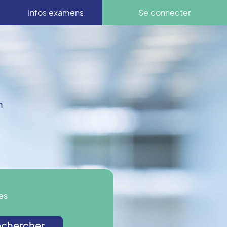
Infos examens
Se connecter
n
es
chercher