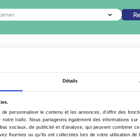
Re
examen
s à
Montoir-de-Bretagne
? Vous cherchez un autre examen 
Nouvelle recherche
Détails
ies.
e
Votre Doppler à Monto
de personnaliser le contenu et les annonces, d'offrir des foncti
e, prenez rendez-vous
Le Doppler est un examen
notre trafic. Nous partageons également des informations sur l'u
pler est une technique
vaisseaux sanguins. Il re
as sociaux, de publicité et d'analyse, qui peuvent combiner cel
a circulation sanguine
qui permet de mesurer la
ez fournies ou qu'ils ont collectées lors de votre utilisation de 
 rayonnement, il repose sur
aide à détecter des anoma