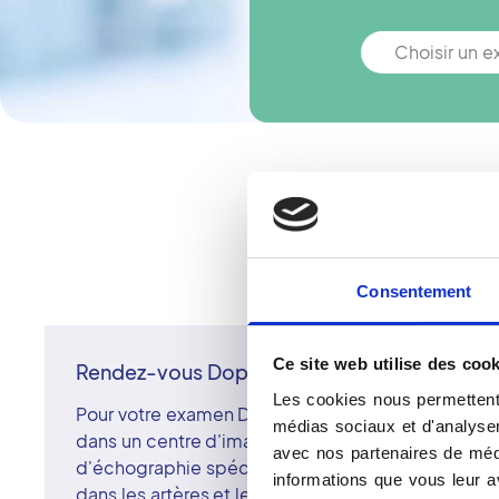
Choisir un 
Vous n'êtes pa
Consentement
Ce site web utilise des cook
Rendez-vous Doppler à Montoir De Bretagn
Les cookies nous permettent 
Pour votre examen Doppler à Montoir-de-Bretagn
médias sociaux et d'analyser 
dans un centre d'imagerie du réseau Vidi. Le Dop
avec nos partenaires de médi
d'échographie spécialisée qui permet d'analyser l
informations que vous leur av
dans les artères et les veines. Non invasif et sans