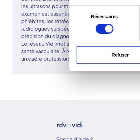
les ultrasons pour mesurer la vitesse et la directio
Sélection
examen est essentiel pour détecter des troubles v
Nécessaires
du
phlébites, les rétrécissements artériels ou les ins
consentement
radiologues surspécialisés du centre de Montoir-
précision du diagnostic grâce à des équipements
Le réseau Vidi met son expertise et sa rigueur scie
santé vasculaire. À Montoir-de-Bretagne, chaque 
Refuser
un cadre professionnel, attentif et rassurant.
Besoin d'aide ?