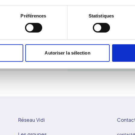
n du flux sanguin. Cet
les reflux veineux. Réalisé
asculaires tels que les
sans rayonnement. Le pati
Préférences
Statistiques
uffisances veineuses. Les
sonde parcourt les zones 
de-Bretagne assurent la
précises sur la santé du 
 de dernière génération.
le traitement. C'est une 
ntifique au service de la
diagnostic des maladies c
Doppler est réalisé dans
Autoriser la sélection
Réseau Vidi
Contac
Les groupes
contact@