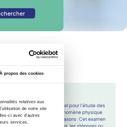
chercher
de radiologie ?
À propos des cookies
ir De Bretagne
onnalités relatives aux
 d'imagerie médicale essentiel pour l'étude des
tilisation de notre site
pose sur l'effet Doppler, un phénomène physique
les-ci avec d'autres
 vitesse du sang grâce aux ultrasons. Cet examen
leurs services.
lies telles que les thromboses, les sténoses ou