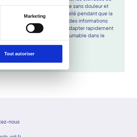
 par un radiologue, il se déroule sans douleur et
ent est confortablement installé pendant que la
Marketing
à explorer. Le Doppler fournit des informations
réseau vasculaire et permet d'adapter rapidement
méthode sûre, fiable et incontournable dans le
irculatoires.
Tout autoriser
tez-nous
rdv-vidi.fr