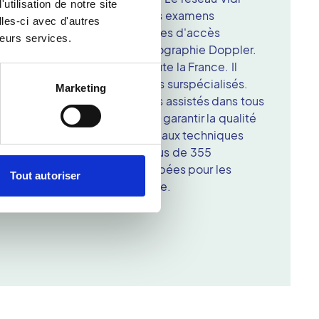
tilisation de notre site
hiver les comptes-rendus des examens
les-ci avec d'autres
ace en ligne sécurisé. Des codes d'accès
leurs services.
s sur les clichés de votre échographie Doppler.
440 sites répartis à travers toute la France. Il
 des patients à des radiologues surspécialisés.
Marketing
e 1250 médecins radiologues assistés dans tous
ulateurs expérimentés. Pour garantir la qualité
cialistes accèdent à des plateaux techniques
tes d'imagerie disposent de plus de 355
rds ainsi que des salles équipées pour les
Tout autoriser
de radiologie interventionnelle.