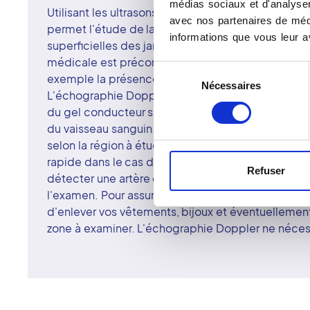
médias sociaux et d'analyser 
Utilisant les ultrasons et l'effet Doppler, l'échog
avec nos partenaires de médi
permet l'étude de la circulation sanguine dans les 
informations que vous leur av
superficielles des jambes, de l'aorte ou du cou.
médicale est préconisé pour détecter un trouble d
Sélection
exemple la présence d'obstacle dans le cas d'un
Nécessaires
du
L'échographie Doppler n'est pas invasive. Le mé
consentement
du gel conducteur sur la zone à examiner, puis il fa
du vaisseau sanguin. La durée d'une échographie 
selon la région à étudier et peut prendre entre 10 
rapide dans le cas de varice, mais prend beauco
Refuser
détecter une artère obstruée. Vous êtes générale
l'examen. Pour assurer la qualité des images, il 
d'enlever vos vêtements, bijoux et éventuellemen
zone à examiner. L'échographie Doppler ne néces