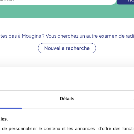
êtes pas à
Mougins
? Vous cherchez un autre examen de radi
Nouvelle recherche
Comment procéder à un
?
logues libéraux français.
Détails
oins aux patients en
Une échographie Doppler s
ent présent dans le
contacter le centre d'im
e à Mougins qui vous
durant ses horaires d'ouv
ies.
ppler.
vous Doppler à Mougins en
de personnaliser le contenu et les annonces, d'offrir des foncti
est disponible pour tous l