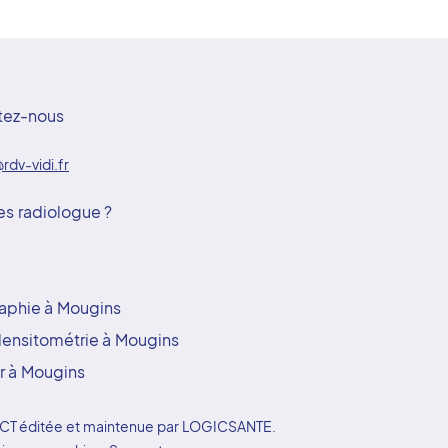
tez-nous
rdv-vidi.fr
es radiologue ?
aphie à Mougins
ensitométrie à Mougins
r à Mougins
YDOCT éditée et maintenue par LOGICSANTE.