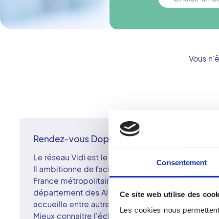
Vous n'
Rendez-vous Doppler à Mougins
Le réseau Vidi est le premier groupement de radio
Consentement
Il ambitionne de faciliter l'accès aux examens et s
France métropolitaine. Le réseau Vidi est notamm
département des Alpes-Maritimes à travers un sit
Ce site web utilise des cook
accueille entre autres pour votre échographie Do
Les cookies nous permettent 
Mieux connaitre l'échographie Doppler