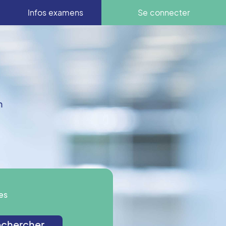
Infos examens
Se connecter
n
es
chercher