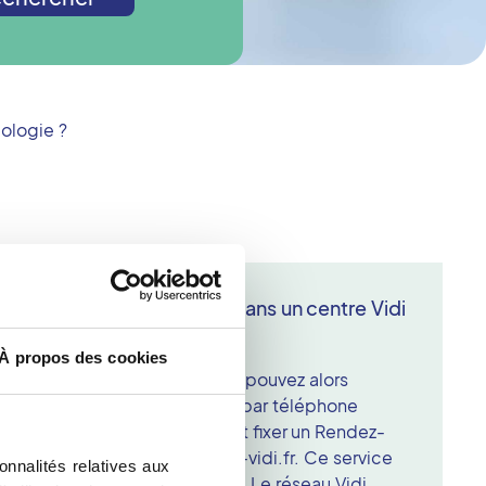
ologie ?
e échographie Doppler dans un centre Vidi
À propos des cookies
e fait sur rendez-vous. Vous pouvez alors
agerie membre du réseau Vidi par téléphone
erture. Vous pouvez également fixer un Rendez-
 vous connectant au site rdv-vidi.fr. Ce service
onnalités relatives aux
es sites d'imagerie adhérents. Le réseau Vidi